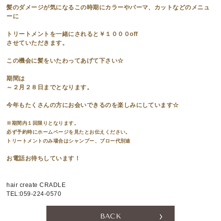
髪のダメージが気になるこの時期にカラーやパーマ、カットなどのメニュ
ーに
RESERVATION
トリートメントを一緒にされると￥１０００off
させていただきます。
059-224-0570
この機会に髪をいたわってあげて下さい☆
[CLOSE]
毎週月曜日、第２・４火曜日
〒514-0824 三重県津市神戸636-1
期間は
～２月２８日までとなります。
今年もたくさんの方にお会いできるのを楽しみにしています☆
※期間内１回限りとなります。
必ず予約時にホームページを見たとお伝えください。
トリートメントのみ場合はシャンプー、ブロー代別途
お電話お待ちしています！
hair create CRADLE
TEL:059-224-0570
BACK