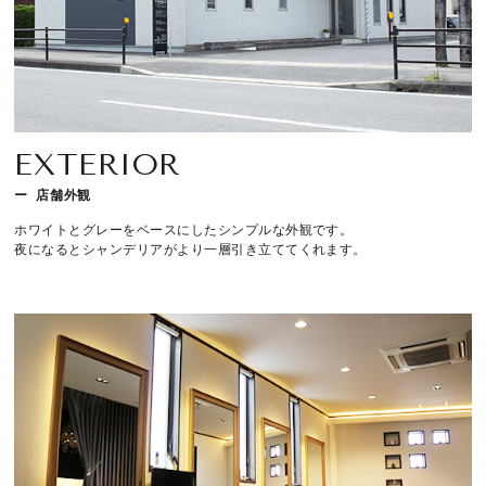
RESERVATION
059-224-0570
[CLOSE]
毎週月曜日、第２・４火曜日
EXTERIOR
〒514-0824 三重県津市神戸636-1
店舗外観
ホワイトとグレーをベースにしたシンプルな外観です。
夜になるとシャンデリアがより一層引き立ててくれます。