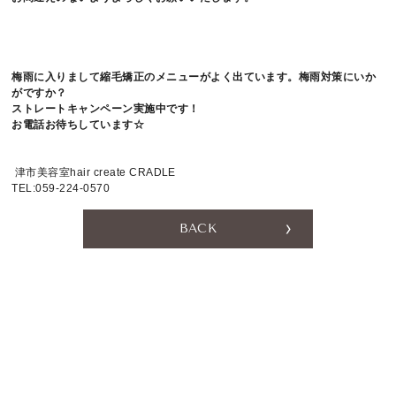
RESERVATION
梅雨に入りまして縮毛矯正のメニューがよく出ています。梅雨対策にいか
059-224-0570
がですか？
ストレートキャンペーン実施中です！
[CLOSE]
毎週月曜日、第２・４火曜日
お電話お待ちしています☆
〒514-0824 三重県津市神戸636-1
津市美容室hair create CRADLE
TEL:059-224-0570
BACK