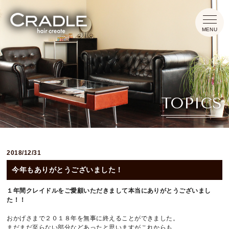
HOME
TOPICS
CONCEPT
MENU
2018/12/31
INFORMATION
今年もありがとうございました！
TOPICS
１年間クレイドルをご愛顧いただきまして本当にありがとうございまし
た！！
おかげさまで２０１８年を無事に終えることができました。
まだまだ至らない部分などあったと思いますがこれからも