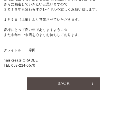
さらに精進していきたいと思いますので
２０１９年も変わらずクレイドルを宜しくお願い致します。
RESERVATION
１月５日（土曜）より営業させていただきます。
059-224-0570
皆様にとって良い年でありますように☆
また来年のご来店を心よりお待ちしております。
[CLOSE]
毎週月曜日、第２・４火曜日
〒514-0824 三重県津市神戸636-1
クレイドル 岸田
hair create CRADLE
TEL:059-224-0570
BACK