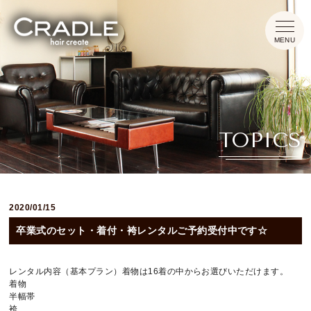
HOME
TOPICS
CONCEPT
MENU
2020/01/15
INFORMATION
卒業式のセット・着付・袴レンタルご予約受付中です☆
TOPICS
レンタル内容（基本プラン）着物は16着の中からお選びいただけます。
着物
半幅帯
袴