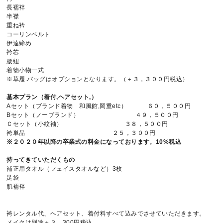
長襦袢
半襟
RESERVATION
重ね衿
コーリンベルト
伊達締め
059-224-0570
衿芯
腰紐
[CLOSE]
毎週月曜日、第２・４火曜日
着物小物一式
〒514-0824 三重県津市神戸636-1
※草履.バッグはオプションとなります。（＋３，３００円税込）
基本プラン（着付,ヘアセット,）
Aセット（ブランド着物 和風館,岡重etc） ６０，５００円
Bセット（ノーブランド） ４９，５００円
Ｃセット（小紋袖） ３８，５００円
袴単品 ２５，３００円
※２０２０年以降の卒業式の料金になっております。10%税込
持ってきていただくもの
補正用タオル（フェイスタオルなど）3枚
足袋
肌襦袢
袴レンタル代、ヘアセット、着付料すべて込みでさせていただきます。
メイクは別途＋３，300円税込