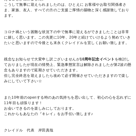
こうして無事に迎えられましたのは、ひとえに お客様やお取引関係者さ
ま、家族、友人、すべての方のご支援ご厚情の賜物と深く感謝致しており
RESERVATION
ます。
059-224-0570
コロナ禍という困難な状況下の中で無事に迎えるができましたことは非常
に嬉しく思います。この先更に10年、20年と続けていけるよう努めていき
[CLOSE]
毎週月曜日、第２・４火曜日
たいと思いますので今後とも末永くクレイドルを宜しくお願い致します。
〒514-0824 三重県津市神戸636-1
残念なお知らせで大変申し訳ございませんが
10周年記念イベント
を検討し
ておりましたが現在の情勢上、緊急事態宣言は解除されましたが第2波の懸
念もありますので延期させていただきます。
但し完全終息を迎えましたら改めて必ず開催させていただきますので楽し
みにしていて下さい☆
また10年前のopenする時のあの気持ちを思い出して、初心の心を忘れずに
11年目も頑張ります！
お会いできるのを楽しみにしております。
これからもあなたの『キレイ』をお手伝い致します♪
クレイドル 代表 岸田真哉