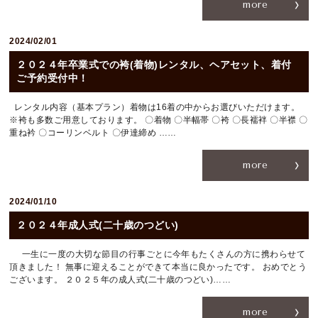
more
RESERVATION
2024/02/01
059-224-0570
２０２４年卒業式での袴(着物)レンタル、ヘアセット、着付
ご予約受付中！
[CLOSE]
毎週月曜日、第２・４火曜日
〒514-0824 三重県津市神戸636-1
レンタル内容（基本プラン）着物は16着の中からお選びいただけます。
※袴も多数ご用意しております。 〇着物 〇半幅帯 〇袴 〇長襦袢 〇半襟 〇
重ね衿 〇コーリンベルト 〇伊達締め ……
more
2024/01/10
２０２４年成人式(二十歳のつどい)
一生に一度の大切な節目の行事ごとに今年もたくさんの方に携わらせて
頂きました！ 無事に迎えることができて本当に良かったです。 おめでとう
ございます。 ２０２５年の成人式(二十歳のつどい)……
more