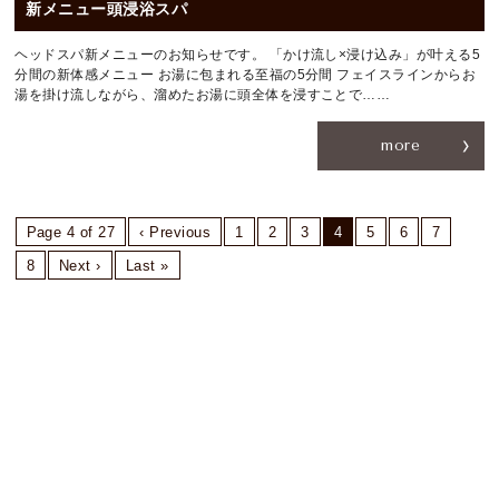
新メニュー頭浸浴スパ
ヘッドスパ新メニューのお知らせです。 「かけ流し×浸け込み」が叶える5
分間の新体感メニュー お湯に包まれる至福の5分間 フェイスラインからお
湯を掛け流しながら、溜めたお湯に頭全体を浸すことで……
more
Page 4 of 27
‹ Previous
1
2
3
4
5
6
7
8
Next ›
Last »