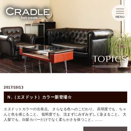
HOME
TOPICS
CONCEPT
MENU
2017/10/13
INFORMATION
Ｎ.（エヌドット）カラー新登場☆
TOPICS
エヌドットカラーの出発点。 さらなる色へのこだわり。 高明度でも、ちゃ
んと色を感じること。 低明度でも、沈まずにみずみずしく染まること。 大
人髪でも、白髪カバーだけでなく柔らかさを保つこと。……