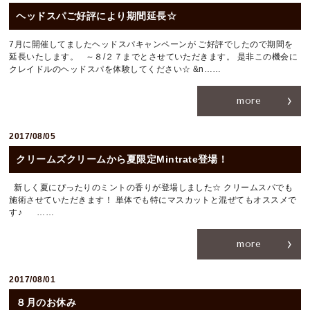
ヘッドスパご好評により期間延長☆
7月に開催してましたヘッドスパキャンペーンが ご好評でしたので期間を
延長いたします。 ～８/２７までとさせていただきます。 是非この機会に
クレイドルのヘッドスパを体験してください☆ &n……
more
2017/08/05
クリームズクリームから夏限定Mintrate登場！
新しく夏にぴったりのミントの香りが登場しました☆ クリームスパでも
施術させていただきます！ 単体でも特にマスカットと混ぜてもオススメで
す♪ ……
more
2017/08/01
８月のお休み