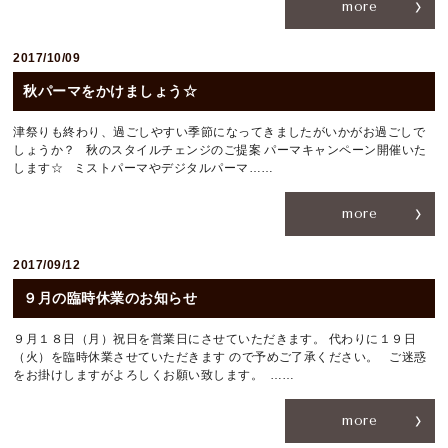
more
RESERVATION
2017/10/09
059-224-0570
秋パーマをかけましょう☆
[CLOSE]
毎週月曜日、第２・４火曜日
津祭りも終わり、過ごしやすい季節になってきましたがいかがお過ごしで
〒514-0824 三重県津市神戸636-1
しょうか？ 秋のスタイルチェンジのご提案 パーマキャンペーン開催いた
します☆ ミストパーマやデジタルパーマ……
more
2017/09/12
９月の臨時休業のお知らせ
９月１８日（月）祝日を営業日にさせていただきます。 代わりに１９日
（火）を臨時休業させていただきます ので予めご了承ください。 ご迷惑
をお掛けしますがよろしくお願い致します。 ……
more