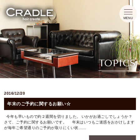
HOME
TOPICS
CONCEPT
MENU
2016/12/20
INFORMATION
年末のご予約に関するお願い☆
TOPICS
今年も早いもので約２週間を切りました。 いかがお過ごしでしょうか？
さて、ご予約に関するお願いです。 年末はいつもご迷惑をおかけします
が毎年ご希望通りのご予約が取りにくい状……