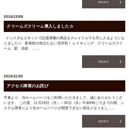
more
RESERVATION
2016/12/09
059-224-0570
クリームズクリーム導入しました☆
[CLOSE]
毎週月曜日、第２・４火曜日
インスタなどネットで話題沸騰の商品をクレイドルでも手に入るようにな
〒514-0824 三重県津市神戸636-1
りました☆ 新発想の泡立たない洗浄剤！ レドキシング クリームズクリ
ーム 髪、頭皮、……
more
2016/11/30
アクセス障害のお詫び
平素より、当ホームページをご利用いただきまして、誠にありがとうござ
います。 この度、11月28日（月）～30日（水）午前8時ごろまでの間、シ
ステム障害により当ホームページが閲覧できない状況となりまし……
more