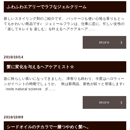
ふわふわエアリーでラフなジェルクリーム
新しいスタイリング剤のご紹介です。 パッケージも使い心地も香りもとっ
てもかわいい商品です♪ ジェミールフランは、仕事に恋に、忙しい女性の
「楽してキレイを 楽しむ」を叶えるヘアケア＆ヘア……
more
2016/10/14
髪に変化を与えるヘアケアミスト☆
急に秋らしい装いになってきました。 津祭りも終わり、今度はハロウィー
ンがイベントの時期でしょうか。 秋は新商品、新色が続々と登場します♪
inoto natural science ダ……
more
2016/10/09
シードオイルのチカラで一層つやめく髪へ。